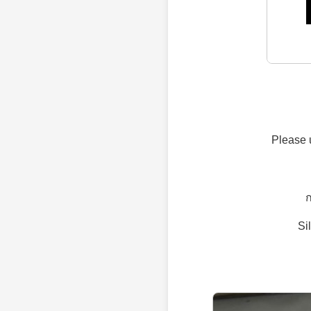
Please u
ก
Si