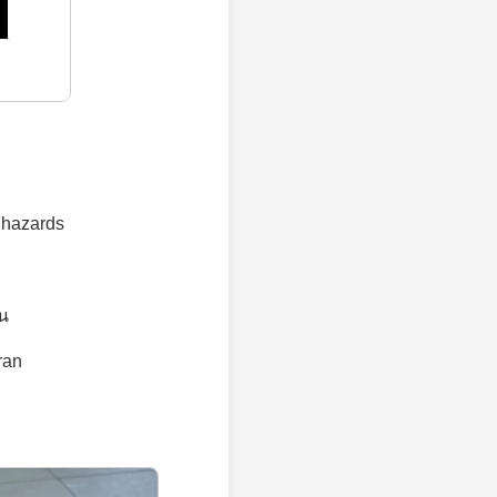
e hazards
้น
ran